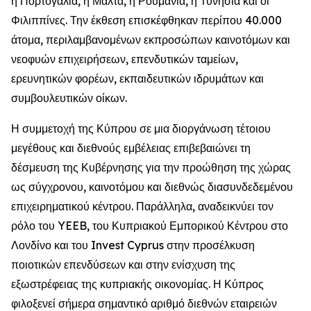
η Πορτογαλία, η Μάλτα, η Ρουμανία, η Τυνησία και οι
Φιλιππίνες. Την έκθεση επισκέφθηκαν περίπου 40.000
άτομα, περιλαμβανομένων εκπροσώπων καινοτόμων και
νεοφυών επιχειρήσεων, επενδυτικών ταμείων,
ερευνητικών φορέων, εκπαιδευτικών ιδρυμάτων και
συμβουλευτικών οίκων.
Η συμμετοχή της Κύπρου σε μια διοργάνωση τέτοιου
μεγέθους και διεθνούς εμβέλειας επιβεβαιώνει τη
δέσμευση της Κυβέρνησης για την προώθηση της χώρας
ως σύγχρονου, καινοτόμου και διεθνώς διασυνδεδεμένου
επιχειρηματικού κέντρου. Παράλληλα, αναδεικνύει τον
ρόλο του YEEB, του Κυπριακού Εμπορικού Κέντρου στο
Λονδίνο και του Invest Cyprus στην προσέλκυση
ποιοτικών επενδύσεων και στην ενίσχυση της
εξωστρέφειας της κυπριακής οικονομίας. Η Κύπρος
φιλοξενεί σήμερα σημαντικό αριθμό διεθνών εταιρειών