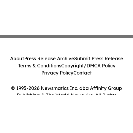
About
Press Release Archive
Submit Press Release
Terms & Conditions
Copyright/DMCA Policy
Privacy Policy
Contact
© 1995-2026 Newsmatics Inc. dba Affinity Group
Publishing & The World Newswire. All Rights
Reserved.
Cookie Settings / Your Privacy Choices